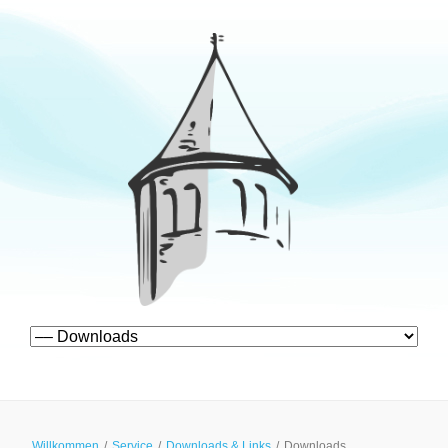
Navigation
überspringen
Willkommen
/
Service
/
Downloads & Links
/
Downloads